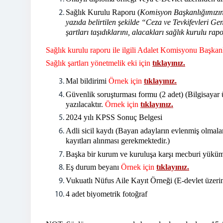
Sağlık Kurulu Raporu (
Komisyon Başkanlığımızın
yazıda belirtilen şekilde “Ceza ve Tevkifevleri
şartları taşıdıklarını, alacakları sağlık kurulu ra
Sağlık kurulu raporu ile ilgili Adalet Komisyonu Başkan
Sağlık şartları yönetmelik eki
için
tıklayınız
.
Mal bildirimi
Örnek için
tıklayınız
.
Güvenlik soruşturması formu (2 adet) (Bilgisayar üze
yazılacaktır.
Örnek için
tıklayınız
.
2024 yılı KPSS Sonuç Belgesi
Adli sicil kaydı (Bayan adayların evlenmiş olmaları 
kayıtları alınması gerekmektedir.)
Başka bir kurum ve kuruluşa karşı mecburi yüküm
Eş durum beyanı
Örnek için
tıklayınız.
Vukuatlı Nüfus Aile Kayıt Örneği (E-devlet üzerind
4 adet biyometrik fotoğraf