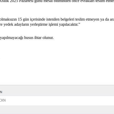
Aralık 2025 Pazartesi günü mesai bitiminden önce evrakları teslim et
maksızın 15 gün içerisinde istenilen belgeleri teslim etmeyen ya da ara
re yedek adayların yerleştirme işlemi yapılacaktır.”
 yapılmayacağı husus ihtar olunur.
KN