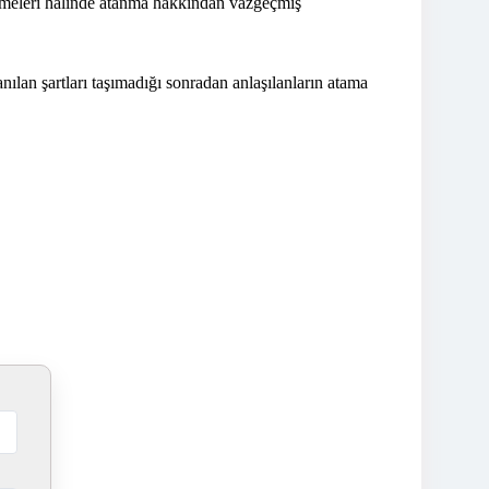
memeleri halinde atanma hakkından vazgeçmiş
nılan şartları taşımadığı sonradan anlaşılanların atama