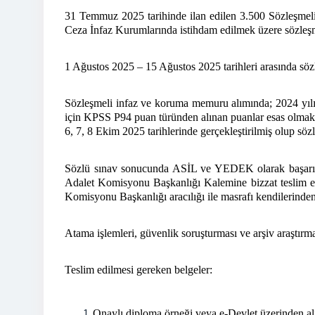
31 Temmuz 2025 tarihinde ilan edilen 3.500 Sözleşmel
Ceza İnfaz Kurumlarında istihdam edilmek üzere sözleşmel
1 Ağustos 2025 – 15 Ağustos 2025 tarihleri arasında söz
Sözleşmeli infaz ve koruma memuru alımında; 2024 yılı
için KPSS P94 puan türünden alınan puanlar esas olmak 
6, 7, 8 Ekim 2025 tarihlerinde gerçekleştirilmiş olup söz
Sözlü sınav sonucunda ASİL ve YEDEK olarak başarılı 
Adalet Komisyonu Başkanlığı Kalemine bizzat teslim etm
Komisyonu Başkanlığı aracılığı ile masrafı kendilerinden
Atama işlemleri, güvenlik soruşturması ve arşiv araştırm
Teslim edilmesi gereken belgeler:
Onaylı diploma örneği veya e-Devlet üzerinden al