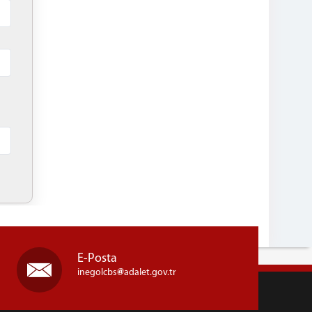
E-Posta
inegolcbs
adalet.gov.tr