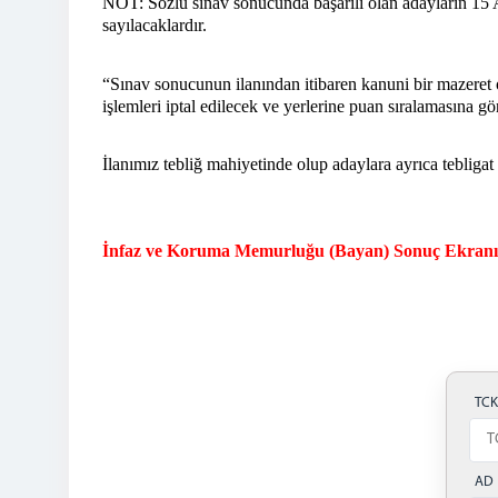
NOT: Sözlü sınav sonucunda başarılı olan adayların 15 
sayılacaklardır.
“Sınav sonucunun ilanından itibaren kanuni bir mazeret ol
işlemleri iptal edilecek ve yerlerine puan sıralamasına gö
İlanımız tebliğ mahiyetinde olup adaylara ayrıca tebligat
İnfaz ve Koruma Memurluğu (Bayan) Sonuç Ekranı
TC
AD