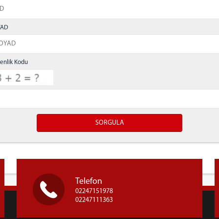
YAD
enlik Kodu
Yazdır
Telefon
02247151978
02247111363