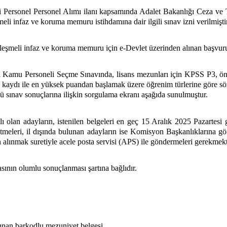
i Personel Personel Alımı ilanı kapsamında Adalet Bakanlığı Ceza ve
i infaz ve koruma memuru istihdamına dair ilgili sınav izni verilmiştir
leşmeli infaz ve koruma memuru için e-Devlet üzerinden alınan başvurul
 Kamu Personeli Seçme Sınavında, lisans mezunları için KPSS P3, ön
kaydı ile en yüksek puandan başlamak üzere öğrenim türlerine göre söz
lü sınav sonuçlarına ilişkin sorgulama ekranı aşağıda sunulmuştur.
olan adayların, istenilen belgeleri en geç
15 Aralık 2025 Pazartesi
g
eleri, il dışında bulunan adayların ise Komisyon Başkanlıklarına gön
 alınmak suretiyle acele posta servisi (APS) ile göndermeleri gerekmekt
asının olumlu sonuçlanması şartına bağlıdır.
ınan barkodlu mezuniyet belgesi