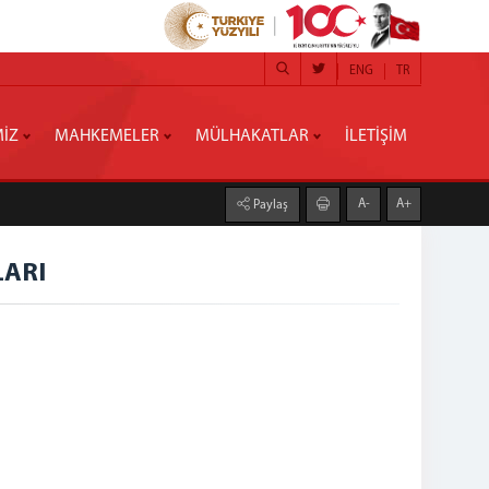
ENG
TR
MİZ
MAHKEMELER
MÜLHAKATLAR
İLETİŞİM
A-
A+
Paylaş
LARI