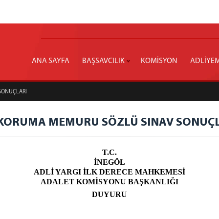
ANA SAYFA
BAŞSAVCILIK
KOMİSYON
ADLİYE
 SONUÇLARI
VE KORUMA MEMURU SÖZLÜ SINAV SONUÇ
T.C.
İNEGÖL
ADLİ YARGI İLK DERECE MAHKEMESİ
ADALET KOMİSYONU BAŞKANLIĞI
DUYURU