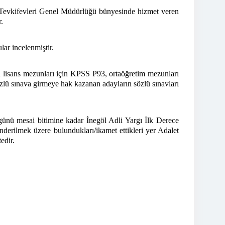
 Tevkifevleri Genel Müdürlüğü bünyesinde hizmet veren
.
ar incelenmiştir.
 lisans mezunları için KPSS P93, ortaöğretim mezunları
lü sınava girmeye hak kazanan adayların sözlü sınavları
ünü mesai bitimine kadar İnegöl Adli Yargı İlk Derece
derilmek üzere bulundukları/ikamet ettikleri yer Adalet
edir.