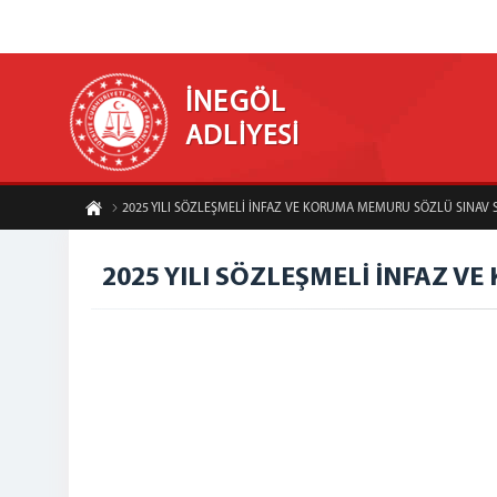
İNEGÖL
ADLİYESİ
2025 YILI SÖZLEŞMELİ İNFAZ VE KORUMA MEMURU SÖZLÜ SINAV
2025 YILI SÖZLEŞMELİ İNFAZ 