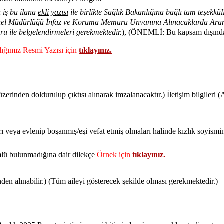
 iş bu ilana
ekli yazısı
ile birlikte Sağlık Bakanlığına bağlı tam teşekkü
 Genel Müdürlüğü İnfaz ve Koruma Memuru Unvanına Alınacaklarda Arana
poru ile belgelendirmeleri gerekmektedir.
), (ÖNEMLİ: Bu kapsam dışında a
lığımız Resmi Yazısı için
tıklayınız
.
rinden doldurulup çıktısı alınarak imzalanacaktır.) İletişim bilgileri (A
veya evlenip boşanmış/eşi vefat etmiş olmaları halinde kızlık soyismini v
lü bulunmadığına dair dilekçe
Örnek için
tıklayınız.
en alınabilir.) (Tüm aileyi gösterecek şekilde olması gerekmektedir.)