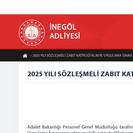
İNEGÖL
ADLİYESİ
2025 YILI SÖZLEŞMELİ ZABIT KATİPLİĞİ KLAVYE UYGULAMA SINAV
2025 YILI SÖZLEŞMELİ ZABIT K
Adalet Bakanlığı Personel Genel Müdürlüğü tarafınd