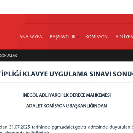
ANA SAYFA
BAŞSAVCILIK
KOMİSYON
ADLİYE
I SONUÇLARI
ATİPLİĞİ KLAVYE UYGULAMA SINAVI SONU
İNEGÖL ADLİ YARGI İLK DERECE MAHKEMESİ
ADALET KOMİSYONU BAŞKANLIĞINDAN
an 31.07.2025 tarihinde pgm.adalet.gov.tr adresinde duyurulan Sö