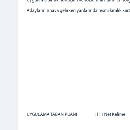
Uygulama Sınavı sonuçları ve sözlü sınav tarihleri sorg
Adayların sınava gelirken yanlarında resmi kimlik kar
UYGULAMA TABAN PUANI : 111 Net Kelime