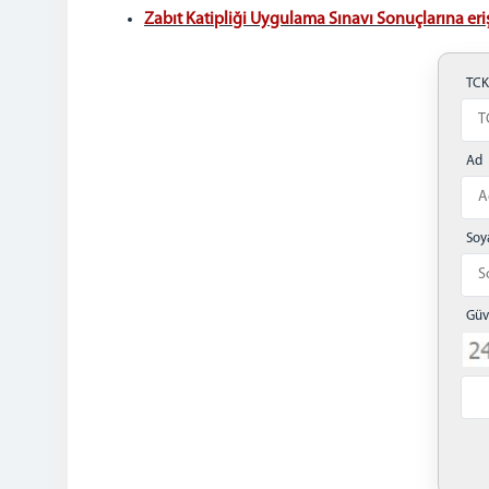
Zabıt Katipliği Uygulama Sınavı Sonuçlarına eriş
TC
Ad
Soy
Güv