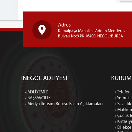
Adres
Kemalpaşa Mahallesi Adnan Menderes
Bulvarı No:9 PK 16400 İNEGÖL/BURSA
İNEGÖL ADLİYESİ
KURUM
» ADLİYEMİZ
» Telefon
» BAŞSAVCILIK
» Yemek L
» Medya İletişim Bürosu Basın Açıklamaları
» Savcılı
» Mahkem
» Çocuk T
» Kırtasi
» Dilekçe