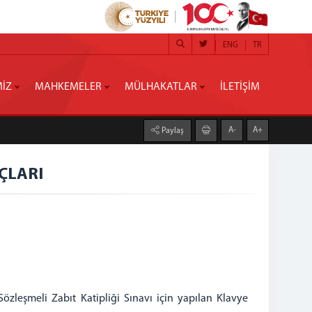
ENG
TR
MİZ
MAHKEMELER
MÜLHAKATLAR
İLETİŞİM
A-
A+
Paylaş
ÇLARI
zleşmeli Zabıt Katipliği Sınavı için yapılan Klavye