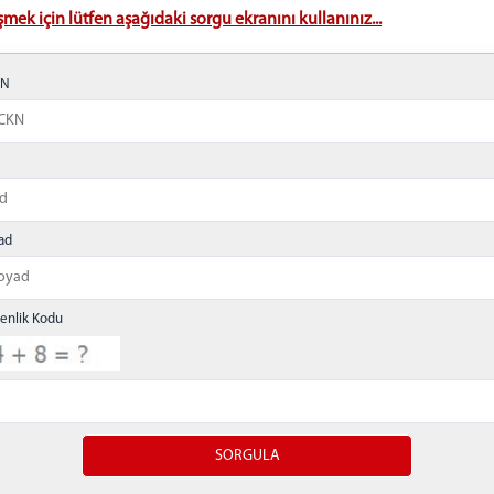
mek için lütfen aşağıdaki sorgu ekranını kullanınız...
KN
ad
enlik Kodu
Yazdır