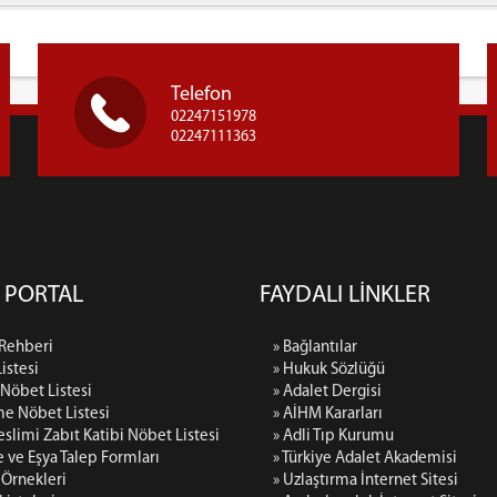
Telefon
02247151978
02247111363
 PORTAL
FAYDALI LİNKLER
 Rehberi
» Bağlantılar
istesi
» Hukuk Sözlüğü
k Nöbet Listesi
» Adalet Dergisi
e Nöbet Listesi
» AİHM Kararları
eslimi Zabıt Katibi Nöbet Listesi
» Adli Tıp Kurumu
ye ve Eşya Talep Formları
» Türkiye Adalet Akademisi
 Örnekleri
» Uzlaştırma İnternet Sitesi