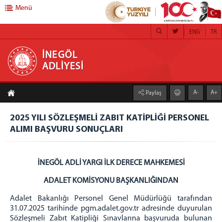
Menü
ENG
TR
İNEGÖL ADLİYESİ
İNEGÖL
ADLİYESİ
ANA SAYFA
A-
A+
Paylaş
BAŞSAVCILIK
CUMHURİYET BAŞSAVCISI
2025 YILI SÖZLEŞMELİ ZABIT KATİPLİĞİ PERSONEL
ALIMI BAŞVURU SONUÇLARI
CUMHURİYET SAVCILARI
KOMİSYON
İNEGÖL ADLİ YARGI İLK DERECE MAHKEMESİ
ADLİYEMİZ
ADALET KOMİSYONU BAŞKANLIĞINDAN
ADLİYE ANA BİNA
CUMHURİYET BAŞSAVCILIĞI BİRİMLERİ
Adalet Bakanlığı Personel Genel Müdürlüğü tarafından
31.07.2025 tarihinde pgm.adalet.gov.tr adresinde duyurulan
İDARİ İŞLER MÜDÜRLÜĞÜ
Sözleşmeli Zabıt Katipliği Sınavlarına başvuruda bulunan