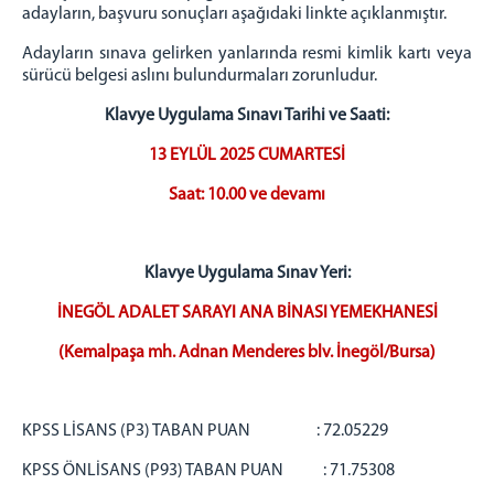
ADLİ DESTEK VE MAĞDUR HİZMETLERİ
adayların, başvuru sonuçları aşağıdaki linkte açıklanmıştır.
MÜDÜRLÜĞÜ
İNEGÖL ADLİ TIP ŞUBE MÜDÜRLÜĞÜ
Adayların sınava gelirken yanlarında resmi kimlik kartı veya
sürücü belgesi aslını bulundurmaları zorunludur.
ADLİ SİCİL BÜROSU
İNEGÖL BİLGİ İŞLEM ŞEFLİĞİ
Klavye Uygulama Sınavı Tarihi ve Saati:
İLÇE SEÇİM KURULU
13 EYLÜL 2025 CUMARTESİ
BARO
Saat: 10.00 ve devamı
ADLİYE EK BİNA
MAHKEMELER
İCRA DAİRESİ
Klavye Uygulama Sınav Yeri:
İNEGÖL DENETİMLİ SERBESTLİK MÜDÜRLÜĞÜ
İNEGÖL ADALET SARAYI ANA BİNASI YEMEKHANESİ
LOJMAN
(Kemalpaşa mh. Adnan Menderes blv. İnegöl/Bursa)
MAHKEMELER
CEZA MAHKEMELERİ
KPSS LİSANS (P3) TABAN PUAN : 72.05229
HUKUK MAHKEMELERİ
MAHKEMELER VEZNESİ - TEVZİİ BÜROSU - TARAMA
KPSS ÖNLİSANS (P93) TABAN PUAN : 71.75308
MERKEZİ