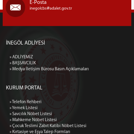
E-Posta
inegolcbs
adalet.gov.tr
İNEGÖL ADLİYESİ
» ADLİYEMİZ
» BAŞSAVCILIK
» Medya İletişim Bürosu Basın Açıklamaları
KURUM PORTAL
» Telefon Rehberi
» Yemek Listesi
» Savcılık Nöbet Listesi
» Mahkeme Nöbet Listesi
» Çocuk Teslimi Zabıt Katibi Nöbet Listesi
» Kırtasiye ve Eşya Talep Formları