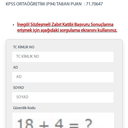
KPSS ORTAÖĞRETİM (P94) TABAN PUAN : 71.70647
MÜLHAKATLAR
YENİŞEHİR ADLİYESİ
YENİŞEHİR KADIN KAPALI CEZA İNFAZ KURUMU
İnegöl Sözleşmeli Zabıt Katibi Başvuru Sonuçlarına
erişmek için aşağıdaki sorgulama ekranını kullanınız.
İZNİK ADLİYESİ
İLETİŞİM
TC KİMLİK NO
AD
SOYAD
Güvenlik Kodu