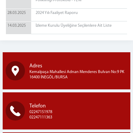
Polikliniği Protokolü - YENİ
MÜLHAKATLAR
28.03.2025
2024 Yılı Faaliyet Raporu
YENİŞEHİR ADLİYESİ
YENİŞEHİR KADIN KAPALI CEZA İNFAZ KURUMU
14.03.2025
İzleme Kurulu Üyeliğine Seçilenlere Ait Liste
İZNİK ADLİYESİ
İLETİŞİM
Adres
Kemalpaşa Mahallesi Adnan Menderes Bulvarı No:9 PK
16400 İNEGÖL/BURSA
Telefon
02247151978
02247111363