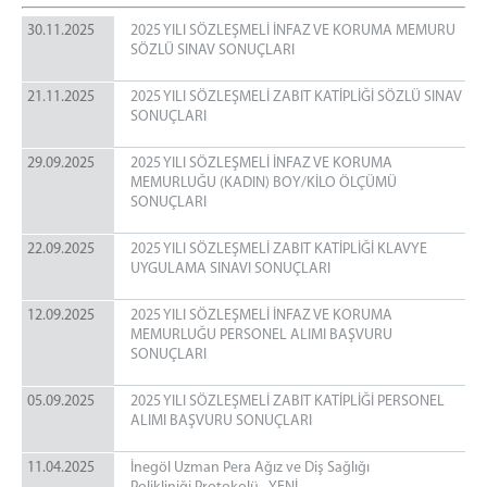
ADLİ DESTEK VE MAĞDUR HİZMETLERİ
MÜDÜRLÜĞÜ
30.11.2025
2025 YILI SÖZLEŞMELİ İNFAZ VE KORUMA MEMURU
SÖZLÜ SINAV SONUÇLARI
İNEGÖL ADLİ TIP ŞUBE MÜDÜRLÜĞÜ
ADLİ SİCİL BÜROSU
21.11.2025
2025 YILI SÖZLEŞMELİ ZABIT KATİPLİĞİ SÖZLÜ SINAV
İNEGÖL BİLGİ İŞLEM ŞEFLİĞİ
SONUÇLARI
İLÇE SEÇİM KURULU
29.09.2025
2025 YILI SÖZLEŞMELİ İNFAZ VE KORUMA
BARO
MEMURLUĞU (KADIN) BOY/KİLO ÖLÇÜMÜ
SONUÇLARI
ADLİYE EK BİNA
MAHKEMELER
22.09.2025
2025 YILI SÖZLEŞMELİ ZABIT KATİPLİĞİ KLAVYE
İCRA DAİRESİ
UYGULAMA SINAVI SONUÇLARI
İNEGÖL DENETİMLİ SERBESTLİK MÜDÜRLÜĞÜ
12.09.2025
2025 YILI SÖZLEŞMELİ İNFAZ VE KORUMA
LOJMAN
MEMURLUĞU PERSONEL ALIMI BAŞVURU
SONUÇLARI
MAHKEMELER
CEZA MAHKEMELERİ
05.09.2025
2025 YILI SÖZLEŞMELİ ZABIT KATİPLİĞİ PERSONEL
ALIMI BAŞVURU SONUÇLARI
HUKUK MAHKEMELERİ
MAHKEMELER VEZNESİ - TEVZİİ BÜROSU - TARAMA
11.04.2025
İnegöl Uzman Pera Ağız ve Diş Sağlığı
MERKEZİ