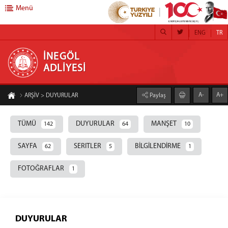
Menü
ENG
TR
İNEGÖL ADLİYESİ
İNEGÖL
ADLİYESİ
ANA SAYFA
A-
A+
ARŞİV > DUYURULAR
Paylaş
BAŞSAVCILIK
CUMHURİYET BAŞSAVCISI
TÜMÜ
DUYURULAR
MANŞET
142
64
10
CUMHURİYET SAVCILARI
SAYFA
SERITLER
BİLGİLENDİRME
62
5
1
KOMİSYON
FOTOĞRAFLAR
1
ADLİYEMİZ
ADLİYE ANA BİNA
CUMHURİYET BAŞSAVCILIĞI BİRİMLERİ
İDARİ İŞLER MÜDÜRLÜĞÜ
DUYURULAR