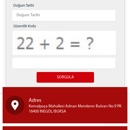
Doğum Tarihi
MÜLHAKATLAR
YENİŞEHİR ADLİYESİ
YENİŞEHİR KADIN KAPALI CEZA İNFAZ KURUMU
Güvenlik Kodu
İZNİK ADLİYESİ
İLETİŞİM
Yazdır
Adres
Kemalpaşa Mahallesi Adnan Menderes Bulvarı No:9 PK
16400 İNEGÖL/BURSA