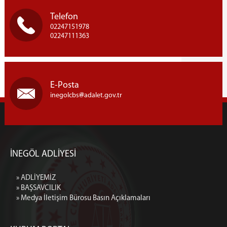
Telefon
02247151978
02247111363
E-Posta
inegolcbs
adalet.gov.tr
İNEGÖL ADLİYESİ
» ADLİYEMİZ
» BAŞSAVCILIK
» Medya İletişim Bürosu Basın Açıklamaları