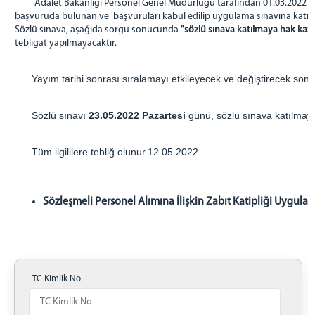
ADLİ DESTEK VE MAĞDUR HİZMETLERİ
Adalet Bakanlığı Personel Genel Müdürlüğü tarafından 01.03.2022 ta
MÜDÜRLÜĞÜ
başvuruda bulunan ve başvuruları kabul edilip uygulama sınavına katılma
Sözlü sınava, aşağıda sorgu sonucunda
"sözlü sınava katılmaya hak kaza
İNEGÖL ADLİ TIP ŞUBE MÜDÜRLÜĞÜ
tebligat yapılmayacaktır.
ADLİ SİCİL BÜROSU
İNEGÖL BİLGİ İŞLEM ŞEFLİĞİ
Yayım tarihi sonrası sıralamayı etkileyecek ve değiştirecek sonuç 
İLÇE SEÇİM KURULU
BARO
Sözlü sınavı
23.05.2022 Pazartesi
günü, sözlü sınava katılmaya
ADLİYE EK BİNA
MAHKEMELER
Tüm ilgililere tebliğ olunur.12.05.2022
İCRA DAİRESİ
İNEGÖL DENETİMLİ SERBESTLİK MÜDÜRLÜĞÜ
Sözleşmeli Personel Alımına İlişkin Zabıt Katipliği Uygulam
LOJMAN
MAHKEMELER
CEZA MAHKEMELERİ
HUKUK MAHKEMELERİ
TC Kimlik No
MAHKEMELER VEZNESİ - TEVZİİ BÜROSU - TARAMA
MERKEZİ