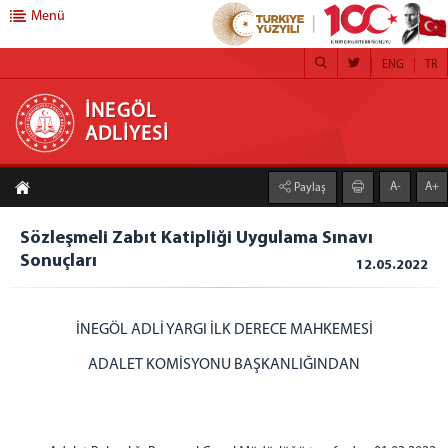
Menü
ENG
TR
İNEGÖL ADLİYESİ
İNEGÖL
ADLİYESİ
ANA SAYFA
A-
A+
Paylaş
BAŞSAVCILIK
CUMHURİYET BAŞSAVCISI
Sözleşmeli Zabıt Katipliği Uygulama Sınavı
Sonuçları
CUMHURİYET SAVCILARI
12.05.2022
KOMİSYON
İNEGÖL ADLİ YARGI İLK DERECE MAHKEMESİ
ADLİYEMİZ
ADALET KOMİSYONU BAŞKANLIĞINDAN
ADLİYE ANA BİNA
CUMHURİYET BAŞSAVCILIĞI BİRİMLERİ
İDARİ İŞLER MÜDÜRLÜĞÜ