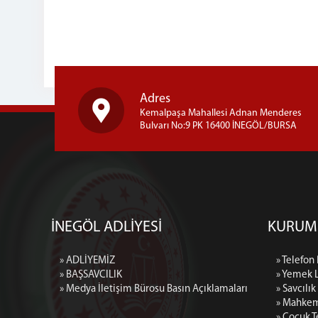
Adres
Kemalpaşa Mahallesi Adnan Menderes
Bulvarı No:9 PK 16400 İNEGÖL/BURSA
İNEGÖL ADLİYESİ
KURUM
» ADLİYEMİZ
» Telefon
» BAŞSAVCILIK
» Yemek L
» Medya İletişim Bürosu Basın Açıklamaları
» Savcılı
» Mahkem
» Çocuk T