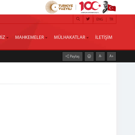
ENG
TR
MİZ
MAHKEMELER
MÜLHAKATLAR
İLETİŞİM
A-
A+
Paylaş