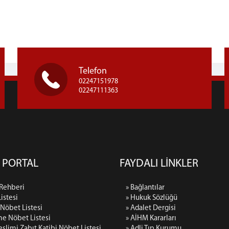
Telefon
02247151978
02247111363
 PORTAL
FAYDALI LİNKLER
 Rehberi
» Bağlantılar
istesi
» Hukuk Sözlüğü
k Nöbet Listesi
» Adalet Dergisi
e Nöbet Listesi
» AİHM Kararları
eslimi Zabıt Katibi Nöbet Listesi
» Adli Tıp Kurumu