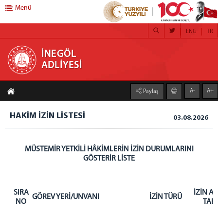
Menü
ENG
TR
İNEGÖL ADLİYESİ
İNEGÖL
ADLİYESİ
ANA SAYFA
A-
A+
Paylaş
BAŞSAVCILIK
CUMHURİYET BAŞSAVCISI
HAKİM İZİN LİSTESİ
03.08.2026
CUMHURİYET SAVCILARI
KOMİSYON
MÜSTEMİR YETKİLİ HÂKİMLERİN İZİN DURUMLARINI
GÖSTERİR LİSTE
ADLİYEMİZ
ADLİYE ANA BİNA
CUMHURİYET BAŞSAVCILIĞI BİRİMLERİ
SIRA
İZİN AY
GÖREV YERİ/UNVANI
İZİN TÜRÜ
NO
TARİ
İDARİ İŞLER MÜDÜRLÜĞÜ