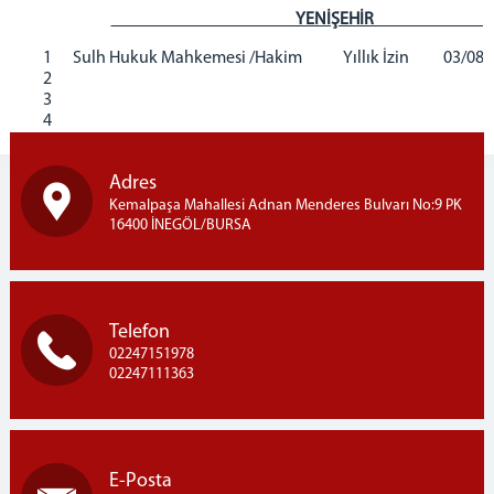
YENİŞE
MÜLHAKATLAR
1
Sulh Hukuk Mahkemesi /Hakim
Yıllık İzin
03/08/
YENİŞEHİR ADLİYESİ
2
YENİŞEHİR KADIN KAPALI CEZA İNFAZ KURUMU
3
4
İZNİK ADLİYESİ
İLETİŞİM
Adres
Kemalpaşa Mahallesi Adnan Menderes Bulvarı No:9 PK
16400 İNEGÖL/BURSA
Telefon
02247151978
02247111363
E-Posta