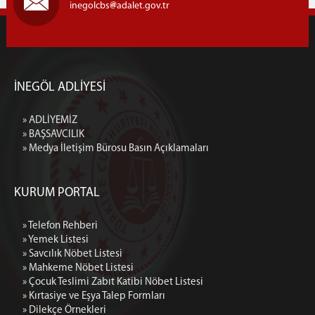
inegolcbs
adalet.gov.tr
İNEGÖL ADLİYESİ
» ADLİYEMİZ
» BAŞSAVCILIK
» Medya İletişim Bürosu Basın Açıklamaları
KURUM PORTAL
» Telefon Rehberi
» Yemek Listesi
» Savcılık Nöbet Listesi
» Mahkeme Nöbet Listesi
» Çocuk Teslimi Zabıt Katibi Nöbet Listesi
» Kırtasiye ve Eşya Talep Formları
» Dilekçe Örnekleri