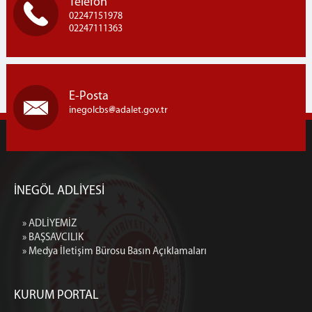
Telefon
MÜLHAKATLAR
02247151978
02247111363
YENİŞEHİR ADLİYESİ
YENİŞEHİR KADIN KAPALI CEZA İNFAZ KURUMU
İZNİK ADLİYESİ
E-Posta
İLETİŞİM
inegolcbs
adalet.gov.tr
İNEGÖL ADLİYESİ
» ADLİYEMİZ
» BAŞSAVCILIK
» Medya İletişim Bürosu Basın Açıklamaları
KURUM PORTAL