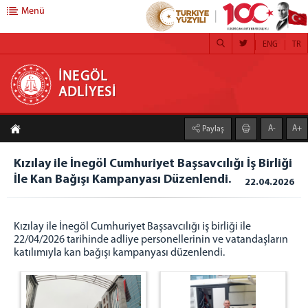
Menü
ENG
TR
İNEGÖL ADLİYESİ
İNEGÖL
ADLİYESİ
ANA SAYFA
A-
A+
Paylaş
BAŞSAVCILIK
CUMHURİYET BAŞSAVCISI
Kızılay ile İnegöl Cumhuriyet Başsavcılığı İş Birliği
İle Kan Bağışı Kampanyası Düzenlendi.
CUMHURİYET SAVCILARI
22.04.2026
KOMİSYON
Kızılay ile İnegöl Cumhuriyet Başsavcılığı iş birliği ile
ADLİYEMİZ
22/04/2026 tarihinde adliye personellerinin ve vatandaşların
ADLİYE ANA BİNA
katılımıyla kan bağışı kampanyası düzenlendi.
CUMHURİYET BAŞSAVCILIĞI BİRİMLERİ
İDARİ İŞLER MÜDÜRLÜĞÜ