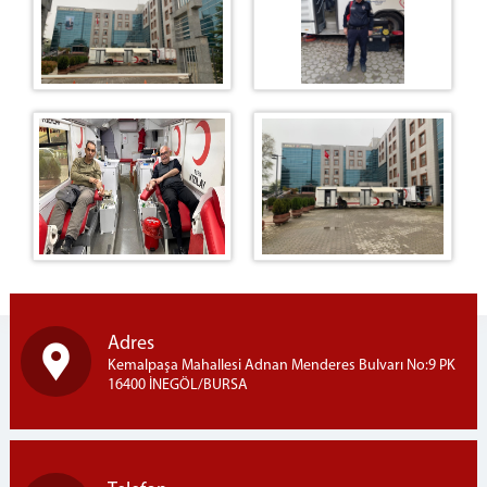
ADLİ DESTEK VE MAĞDUR HİZMETLERİ
MÜDÜRLÜĞÜ
İNEGÖL ADLİ TIP ŞUBE MÜDÜRLÜĞÜ
ADLİ SİCİL BÜROSU
İNEGÖL BİLGİ İŞLEM ŞEFLİĞİ
İLÇE SEÇİM KURULU
BARO
ADLİYE EK BİNA
MAHKEMELER
İCRA DAİRESİ
İNEGÖL DENETİMLİ SERBESTLİK MÜDÜRLÜĞÜ
LOJMAN
Adres
MAHKEMELER
Kemalpaşa Mahallesi Adnan Menderes Bulvarı No:9 PK
16400 İNEGÖL/BURSA
CEZA MAHKEMELERİ
HUKUK MAHKEMELERİ
MAHKEMELER VEZNESİ - TEVZİİ BÜROSU - TARAMA
MERKEZİ