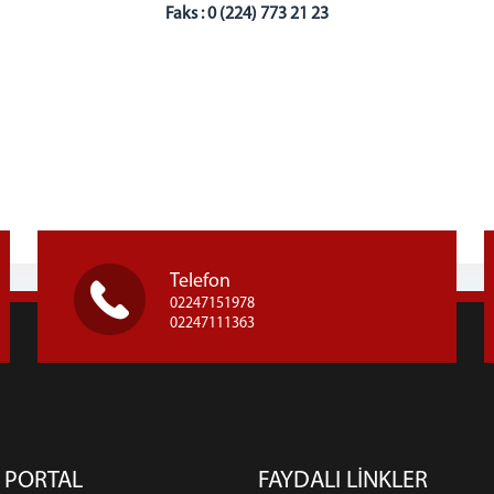
Faks : 0 (224) 773 21 23
Telefon
02247151978
02247111363
 PORTAL
FAYDALI LİNKLER