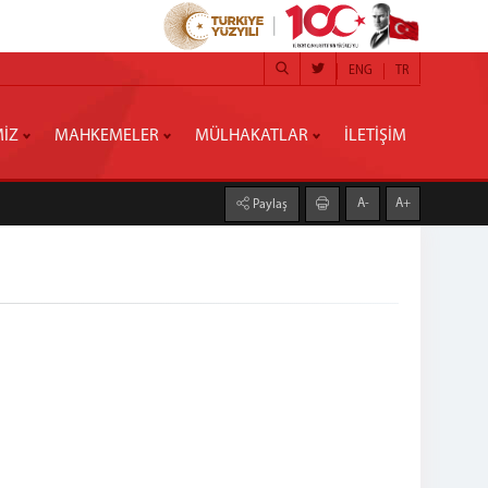
ENG
TR
MİZ
MAHKEMELER
MÜLHAKATLAR
İLETİŞİM
A-
A+
Paylaş