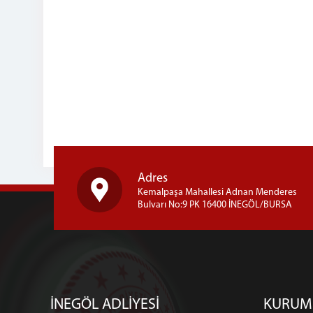
Adres
Kemalpaşa Mahallesi Adnan Menderes
Bulvarı No:9 PK 16400 İNEGÖL/BURSA
İNEGÖL ADLİYESİ
KURUM