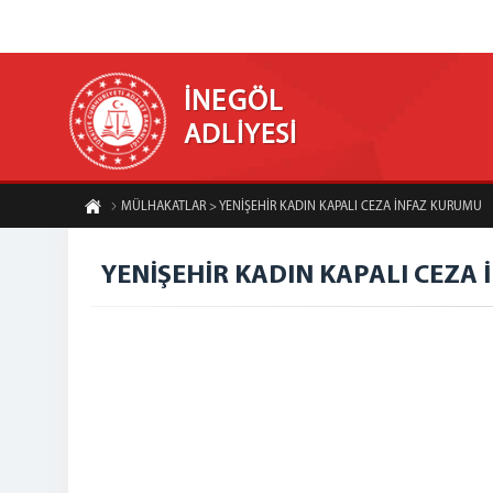
İNEGÖL
ADLİYESİ
MÜLHAKATLAR > YENİŞEHİR KADIN KAPALI CEZA İNFAZ KURUMU
YENİŞEHİR KADIN KAPALI CEZA