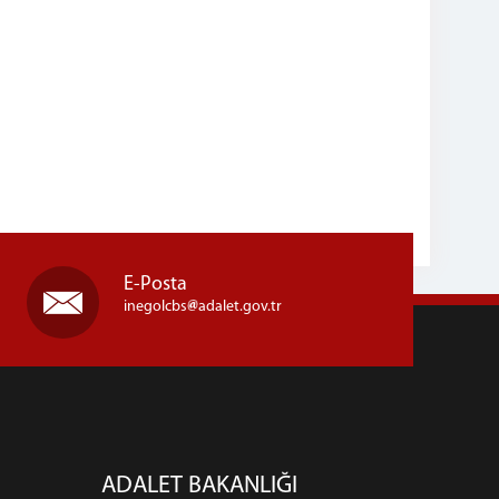
E-Posta
inegolcbs
adalet.gov.tr
ADALET BAKANLIĞI